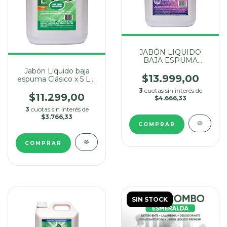
JABÓN LIQUIDO
BAJA ESPUMA
PREMIUM X 5 LTS
Jabón Liquido baja
ESMERALDA
$13.999,00
espuma Clásico x 5 Lts
Esmeralda
3
cuotas sin interés de
$11.299,00
$4.666,33
3
cuotas sin interés de
$3.766,33
SIN STOCK