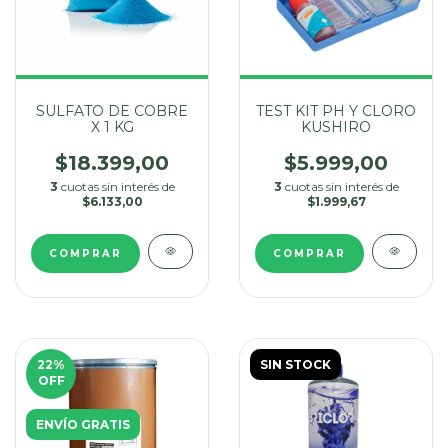
SULFATO DE COBRE
TEST KIT PH Y CLORO
X 1 KG
KUSHIRO
$18.399,00
$5.999,00
3
cuotas sin interés de
3
cuotas sin interés de
$6.133,00
$1.999,67
22
%
SIN STOCK
OFF
ENVÍO GRATIS