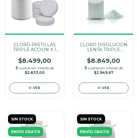
CLORO PASTILLAS
CLORO DISOLUCION
TRIPLE ACCION X 1
LENTA TRIPLE
KG
ACCION X 1 KG
$8.499,00
$8.849,00
3
cuotas sin interés de
3
cuotas sin interés de
$2.833,00
$2.949,67
VER
VER
SIN STOCK
SIN STOCK
ENVÍO GRATIS
ENVÍO GRATIS