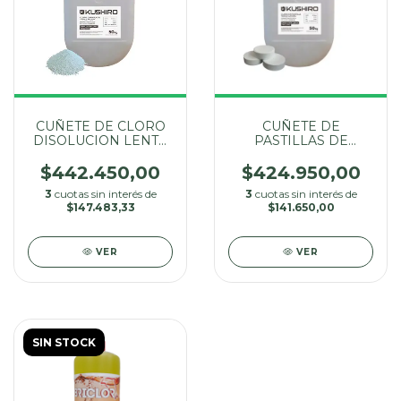
CUÑETE DE CLORO
CUÑETE DE
DISOLUCION LENTA
PASTILLAS DE
X 50 KG
CLORO MULTI-
ACCION X 50 KG
$442.450,00
$424.950,00
3
cuotas sin interés de
3
cuotas sin interés de
$147.483,33
$141.650,00
VER
VER
SIN STOCK