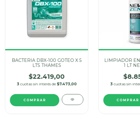
BACTERIA DBX-100 GOTEO X 5
LIMPIADOR EN
LTS THAMES
1 LT N
$22.419,00
$8.8
3
cuotas sin interés de
$7.473,00
3
cuotas sin inte