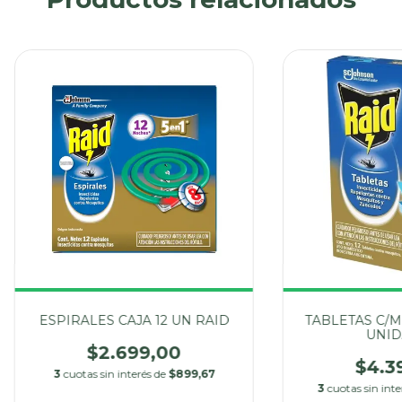
ESPIRALES CAJA 12 UN RAID
TABLETAS C/M
UNID
$2.699,00
$4.3
3
cuotas sin interés de
$899,67
3
cuotas sin int