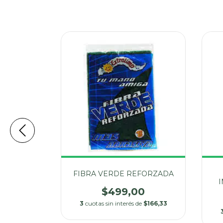
 37X43CM
FIBRA VERDE REFORZADA
A
I
$499,00
00
3
cuotas sin interés de
$166,33
e
$433,00