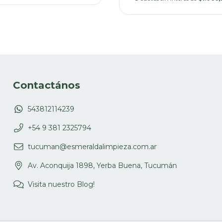
Contactános
543812114239
+54 9 381 2325794
tucuman@esmeraldalimpieza.com.ar
Av. Aconquija 1898, Yerba Buena, Tucumán
Visita nuestro Blog!