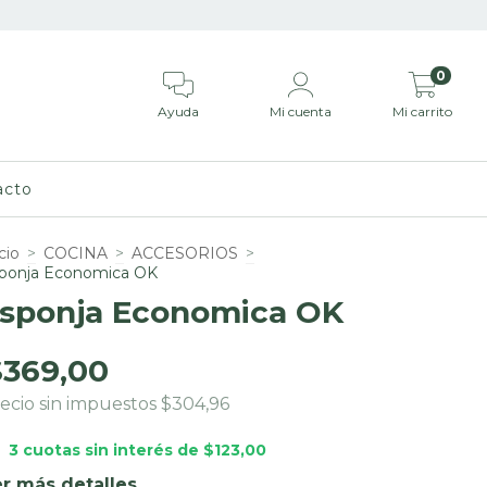
0
Ayuda
Mi cuenta
Mi carrito
acto
cio
>
COCINA
>
ACCESORIOS
>
ponja Economica OK
sponja Economica OK
$369,00
ecio sin impuestos
$304,96
3
cuotas sin interés de
$123,00
r más detalles