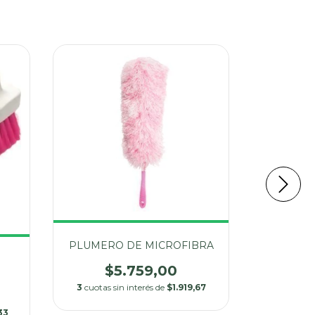
PLUMERO DE MICROFIBRA
LANA D
O
$5.759,00
$
3
cuotas sin interés de
$1.919,67
3
cuotas 
33